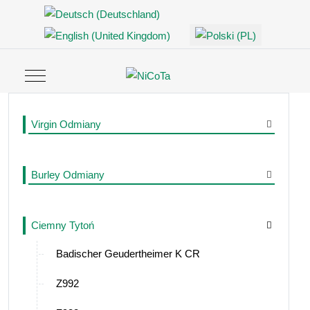
Wybierz swój język
Off-Can
Mobile Menu Toggle
Virgin Odmiany
Burley Odmiany
Ciemny Tytoń
Badischer Geudertheimer K CR
Z992