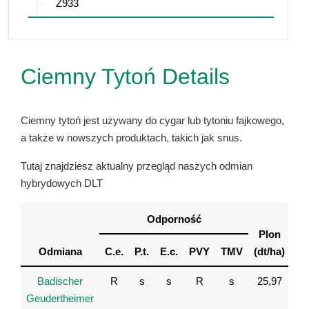
Z933
Ciemny Tytoń Details
Ciemny tytoń jest używany do cygar lub tytoniu fajkowego,
a także w nowszych produktach, takich jak snus.
Tutaj znajdziesz aktualny przegląd naszych odmian
hybrydowych DLT
Ja
Odporność
Plon
li
Odmiana
C.e.
P.t.
E.c.
PVY
TMV
(dt/ha)
(0
Badischer
R
s
s
R
s
25,97
Geudertheimer