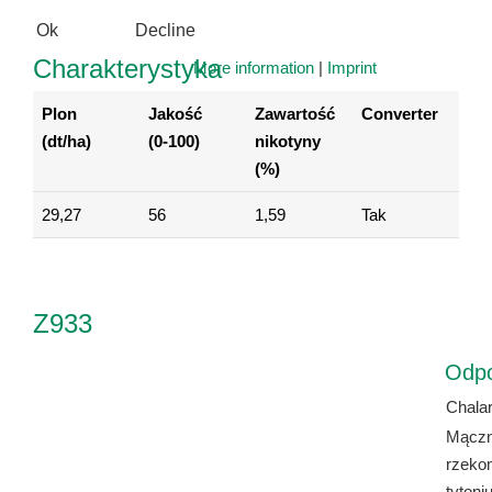
Ok
Decline
Charakterystyka
More information
|
Imprint
Plon
Jakość
Zawartość
Converter
(dt/ha)
(0-100)
nikotyny
(%)
29,27
56
1,59
Tak
Z933
Odp
Chala
Mączn
rzeko
tytoni