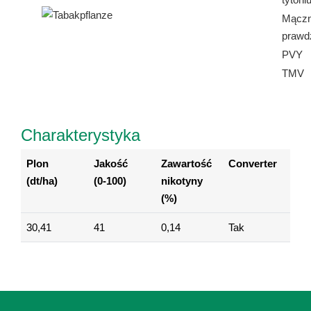
Mączn
prawd
PVY
TMV
Charakterystyka
Plon
Jakość
Zawartość
Converter
(dt/ha)
(0-100)
nikotyny
(%)
30,41
41
0,14
Tak