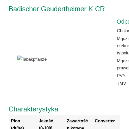
Badischer Geudertheimer K CR
Odp
Chala
Mączn
rzeko
tytoni
Mączn
prawd
PVY
TMV
Charakterystyka
Plon
Jakość
Zawartość
Converter
(dt/ha)
(0-100)
nikotyny