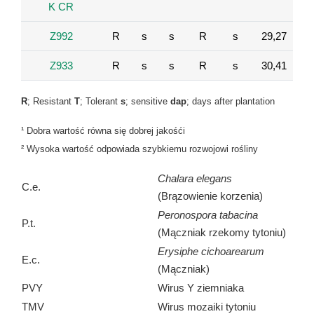
K CR
Z992
R
s
s
R
s
29,27
Z933
R
s
s
R
s
30,41
R
; Resistant
T
; Tolerant
s
; sensitive
dap
; days after plantation
¹ Dobra wartość równa się dobrej jakośći
² Wysoka wartość odpowiada szybkiemu rozwojowi rośliny
Chalara elegans
C.e.
(Brązowienie korzenia)
Peronospora tabacina
P.t.
(Mączniak rzekomy tytoniu)
Erysiphe cichoarearum
E.c.
(Mączniak)
PVY
Wirus Y ziemniaka
TMV
Wirus mozaiki tytoniu