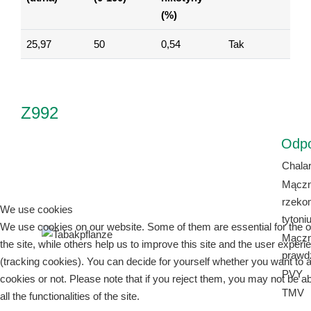
(%)
25,97
50
0,54
Tak
Z992
Odp
Chala
Mączn
rzeko
We use cookies
tytoni
We use cookies on our website. Some of them are essential for the o
Mączn
the site, while others help us to improve this site and the user experi
prawd
(tracking cookies). You can decide for yourself whether you want to 
PVY
cookies or not. Please note that if you reject them, you may not be ab
TMV
all the functionalities of the site.